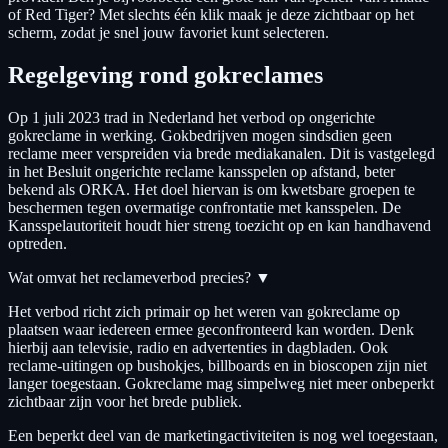
of Red Tiger? Met slechts één klik maak je deze zichtbaar op het
scherm, zodat je snel jouw favoriet kunt selecteren.
Regelgeving rond gokreclames
Op 1 juli 2023 trad in Nederland het verbod op ongerichte
gokreclame in werking. Gokbedrijven mogen sindsdien geen
reclame meer verspreiden via brede mediakanalen. Dit is vastgelegd
in het Besluit ongerichte reclame kansspelen op afstand, beter
bekend als ORKA. Het doel hiervan is om kwetsbare groepen te
beschermen tegen overmatige confrontatie met kansspelen. De
Kansspelautoriteit houdt hier streng toezicht op en kan handhavend
optreden.
Wat omvat het reclameverbod precies?
▼
Het verbod richt zich primair op het weren van gokreclame op
plaatsen waar iedereen ermee geconfronteerd kan worden. Denk
hierbij aan televisie, radio en advertenties in dagbladen. Ook
reclame-uitingen op bushokjes, billboards en in bioscopen zijn niet
langer toegestaan. Gokreclame mag simpelweg niet meer onbeperkt
zichtbaar zijn voor het brede publiek.
Een beperkt deel van de marketingactiviteiten is nog wel toegestaan,