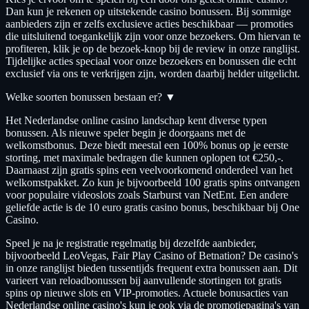
Dan kun je rekenen op uitstekende casino bonussen. Bij sommige
aanbieders zijn er zelfs exclusieve acties beschikbaar — promoties
die uitsluitend toegankelijk zijn voor onze bezoekers. Om hiervan te
profiteren, klik je op de bezoek-knop bij de review in onze ranglijst.
Tijdelijke acties speciaal voor onze bezoekers en bonussen die echt
exclusief via ons te verkrijgen zijn, worden daarbij helder uitgelicht.
Welke soorten bonussen bestaan er?
▼
Het Nederlandse online casino landschap kent diverse typen
bonussen. Als nieuwe speler begin je doorgaans met de
welkomstbonus. Deze biedt meestal een 100% bonus op je eerste
storting, met maximale bedragen die kunnen oplopen tot €250,-.
Daarnaast zijn gratis spins een veelvoorkomend onderdeel van het
welkomstpakket. Zo kun je bijvoorbeeld 100 gratis spins ontvangen
voor populaire videoslots zoals Starburst van NetEnt. Een andere
geliefde actie is de 10 euro gratis casino bonus, beschikbaar bij One
Casino.
Speel je na je registratie regelmatig bij dezelfde aanbieder,
bijvoorbeeld LeoVegas, Fair Play Casino of Betnation? De casino's
in onze ranglijst bieden tussentijds frequent extra bonussen aan. Dit
varieert van reloadbonussen bij aanvullende stortingen tot gratis
spins op nieuwe slots en VIP-promoties. Actuele bonusacties van
Nederlandse online casino's kun je ook via de promotiepagina's van