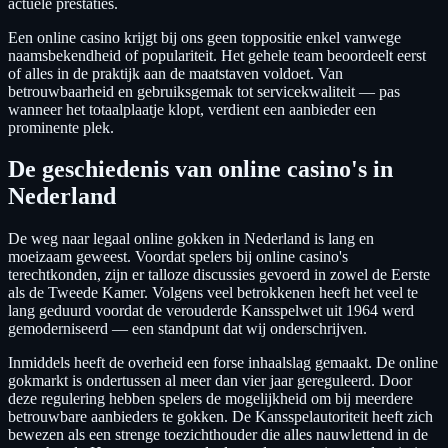
actuele prestaties.
Een online casino krijgt bij ons geen toppositie enkel vanwege
naamsbekendheid of populariteit. Het gehele team beoordeelt eerst
of alles in de praktijk aan de maatstaven voldoet. Van
betrouwbaarheid en gebruiksgemak tot servicekwaliteit — pas
wanneer het totaalplaatje klopt, verdient een aanbieder een
prominente plek.
De geschiedenis van online casino's in
Nederland
De weg naar legaal online gokken in Nederland is lang en
moeizaam geweest. Voordat spelers bij online casino's
terechtkonden, zijn er talloze discussies gevoerd in zowel de Eerste
als de Tweede Kamer. Volgens veel betrokkenen heeft het veel te
lang geduurd voordat de verouderde Kansspelwet uit 1964 werd
gemoderniseerd — een standpunt dat wij onderschrijven.
Inmiddels heeft de overheid een forse inhaalslag gemaakt. De online
gokmarkt is ondertussen al meer dan vier jaar gereguleerd. Door
deze regulering hebben spelers de mogelijkheid om bij meerdere
betrouwbare aanbieders te gokken. De Kansspelautoriteit heeft zich
bewezen als een strenge toezichthouder die alles nauwlettend in de