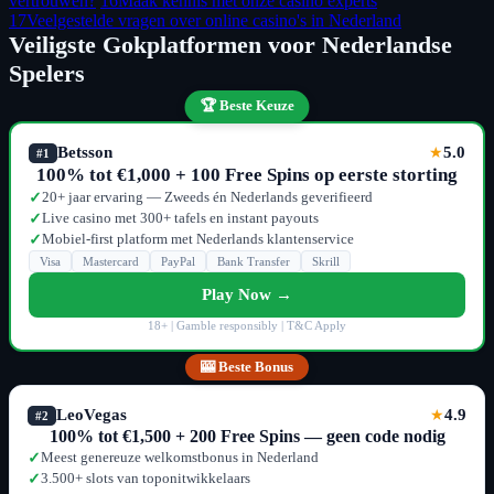
vertrouwen?
16
Maak kennis met onze casino experts
17
Veelgestelde vragen over online casino's in Nederland
Veiligste Gokplatformen voor Nederlandse
Spelers
🏆 Beste Keuze
Betsson
5.0
★
#1
100% tot €1,000 + 100 Free Spins op eerste storting
20+ jaar ervaring — Zweeds én Nederlands geverifieerd
✓
Live casino met 300+ tafels en instant payouts
✓
Mobiel-first platform met Nederlands klantenservice
✓
Visa
Mastercard
PayPal
Bank Transfer
Skrill
Play Now →
18+ | Gamble responsibly | T&C Apply
🎰 Beste Bonus
LeoVegas
4.9
★
#2
100% tot €1,500 + 200 Free Spins — geen code nodig
Meest genereuze welkomstbonus in Nederland
✓
3.500+ slots van toponitwikkelaars
✓