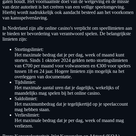
gaten houdt. Het voornaamste doel van de wetgeving en de missie
van deze autoriteit is het creëren van een veilige speelomgeving.
Hierbij wordt nadrukkelijk ook aandacht besteed aan het voorkomen
van kansspelverslaving.
In Nederland zijn alle online casino's verplicht om speellimieten aan
te bieden ter bevordering van verantwoord spelen. De belangrijkste
limieten zijn:
Stortingslimiet:
Het maximale bedrag dat je per dag, week of maand kunt
storten. Sinds 1 oktober 2024 gelden netto stortingslimieten
van €700 per maand voor volwassenen en €300 voor spelers
tussen 18 en 24 jaar. Hogere limieten zijn mogelijk na het
overleggen van documentatie.
Tijdslimiet:
Het maximale aantal uren dat je dagelijks, wekelijks of
maandelijks mag spelen bij het online casino.
Saldolimiet:
Het maximumbedrag dat je tegelijkertijd op je speelaccount
mag hebben staan.
Verlieslimiet:
Het maximale bedrag dat je per dag, week of maand mag
verliezen.