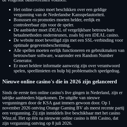
Het online casino moet beschikken over een geldige
vergunning van de Nederlandse Kansspelautoriteit.
Bonussen en promoties moeten helder, eerlijk en
controleerbaar zijn voor de speler.
De aanbieder moet iDEAL of vergelijkbare betrouwbare
betaalmethoden ondersteunen, zoals bij een iDEAL casino.
De website moet beveiligd zijn met een SSL-verbinding voor
optimale gegevensbescherming.
Alle spellen moeten eerlijk functioneren en gebruikmaken van
betrouwbare software, waaronder een Random Number
Generator.
Er moet heldere informatie aanwezig zijn over verantwoord
spelen, speellimieten en hulp bij problematisch speelgedrag.
Nieuwe online casino's die in 2026 zijn gelanceerd
Sinds de eerste tien online casino's live gingen in Nederland, zijn er
talrijke aanbieders bijgekomen. De uitgifte van nieuwe
vergunningen door de KSA gaat immers gewoon door. Op 1
november 2026 ontving Orange Gaming BV als meest recente partij
een vergunning. Zij zijn inmiddels live beschikbaar met het casino
Winz.nl. Het op één na nieuwste online casino is 888 Casino, dat
zijn vergunning ontving op 8 juli 2026.