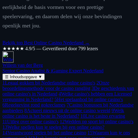
eerlijkheid de basis vormen voor een prettige
speelervaring, en daarom delen wij onze bevindingen
openlijk met jou.
Bekijk top Best Online Casino Nederland →
★★★★★
4.9/5 — Geverifieerd door 799 lezers
Willem van der Berg
Senior Casino Analist & iGaming Expert Nederland
☰
Inhoudsopgave
▼
1
Legaal gokken bij Nederlandse online casino's
2
Onze
beoordelingsmethode voor de casino ranglijst
3
De geschiedenis van
online casino's in Nederland
4
Welke casino's hebben een Licensed
vergunning in Nederland?
5
Het spelaanbod bij online casino's
6
Regelgeving rond gokreclames
7
Casino bonussen bij Nederlandse
aanbieders
8
Actueel nieuws uit de online casino wereld
9
Welk
online casino is het beste in Nederland?
10
Live casino ervaring
11
Uitleg over online casino's
12
Wedden op sport bij online casino's
13
Welke spellen kun je spelen bij een online casino?
14
Verantwoord spelen bij het online casino
15
Waarom kun je ons