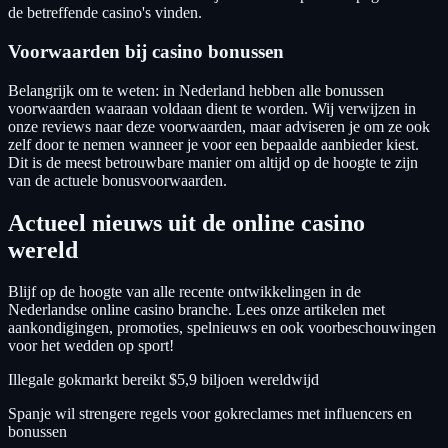
de betreffende casino's vinden.
Voorwaarden bij casino bonussen
Belangrijk om te weten: in Nederland hebben alle bonussen
voorwaarden waaraan voldaan dient te worden. Wij verwijzen in
onze reviews naar deze voorwaarden, maar adviseren je om ze ook
zelf door te nemen wanneer je voor een bepaalde aanbieder kiest.
Dit is de meest betrouwbare manier om altijd op de hoogte te zijn
van de actuele bonusvoorwaarden.
Actueel nieuws uit de online casino
wereld
Blijf op de hoogte van alle recente ontwikkelingen in de
Nederlandse online casino branche. Lees onze artikelen met
aankondigingen, promoties, spelnieuws en ook voorbeschouwingen
voor het wedden op sport!
Illegale gokmarkt bereikt $5,9 biljoen wereldwijd
Spanje wil strengere regels voor gokreclames met influencers en
bonussen