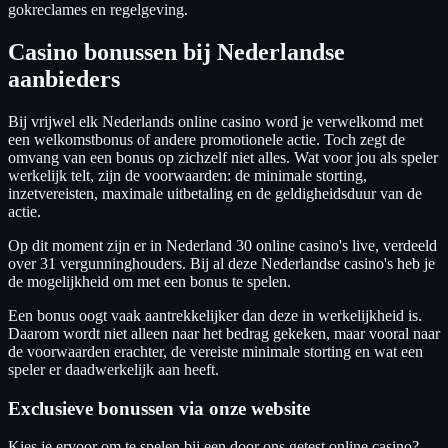
gokreclames en regelgeving.
Casino bonussen bij Nederlandse
aanbieders
Bij vrijwel elk Nederlands online casino word je verwelkomd met
een welkomstbonus of andere promotionele actie. Toch zegt de
omvang van een bonus op zichzelf niet alles. Wat voor jou als speler
werkelijk telt, zijn de voorwaarden: de minimale storting,
inzetvereisten, maximale uitbetaling en de geldigheidsduur van de
actie.
Op dit moment zijn er in Nederland 30 online casino's live, verdeeld
over 31 vergunninghouders. Bij al deze Nederlandse casino's heb je
de mogelijkheid om met een bonus te spelen.
Een bonus oogt vaak aantrekkelijker dan deze in werkelijkheid is.
Daarom wordt niet alleen naar het bedrag gekeken, maar vooral naar
de voorwaarden erachter, de vereiste minimale storting en wat een
speler er daadwerkelijk aan heeft.
Exclusieve bonussen via onze website
Kies je ervoor om te spelen bij een door ons getest online casino?