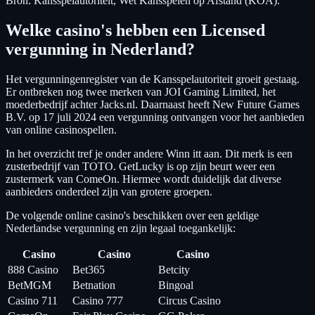
Bron: Kansspelautoriteit, Wet Kansspelen op Afstand (KOA).
Welke casino's hebben een Licensed
vergunning in Nederland?
Het vergunningenregister van de Kansspelautoriteit groeit gestaag.
Er ontbreken nog twee merken van JOI Gaming Limited, het
moederbedrijf achter Jacks.nl. Daarnaast heeft New Future Games
B.V. op 17 juli 2024 een vergunning ontvangen voor het aanbieden
van online casinospellen.
In het overzicht tref je onder andere Winn itt aan. Dit merk is een
zusterbedrijf van TOTO. GetLucky is op zijn beurt weer een
zustermerk van ComeOn. Hiermee wordt duidelijk dat diverse
aanbieders onderdeel zijn van grotere groepen.
De volgende online casino's beschikken over een geldige
Nederlandse vergunning en zijn legaal toegankelijk:
Casino
Casino
Casino
888 Casino
Bet365
Betcity
BetMGM
Betnation
Bingoal
Casino 711
Casino 777
Circus Casino