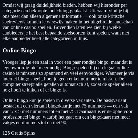
Omdat wij graag duidelijkheid bieden, hebben wij hieronder per
categorie een beknopte toelichting geplaatst. Uiteraard vind je bij
ons meer dan alleen algemene informatie — ook onze kritische
spelreviews kunnen je wegwijs maken in het uitgebreide landschap
van online casino spellen. Bovendien laten we zien bij welke
aanbieders je het best bepaalde spelsoorten kunt spelen, want niet
elke aanbieder heeft alle categorieën in huis.
Online Bingo
Vroeger liep je een zaal in voor een paar rondjes bingo, maar dat is
tegenwoordig niet meer nodig. Bingo spelen bij een legaal online
casino is minstens zo spannend en veel eenvoudiger. Wanneer je via
internet bingo speelt, hoef je geen enkel nummer te missen. De
computer streept alle getallen automatisch af, zodat de speler alleen
nog hoeft te kijken of er bingo is.
Online bingo kun je spelen in diverse varianten. De basisvariant
bestaat uit een vierkant bingokaartje met 75 nummers — een vak
van 5 x 5 met nummers tot en met 75. Daarnaast is er de optie voor
professioneel bingo, waarbij het gaat om een bingokaart met meer
vakjes en nummers tot en met 90.
125 Gratis Spins