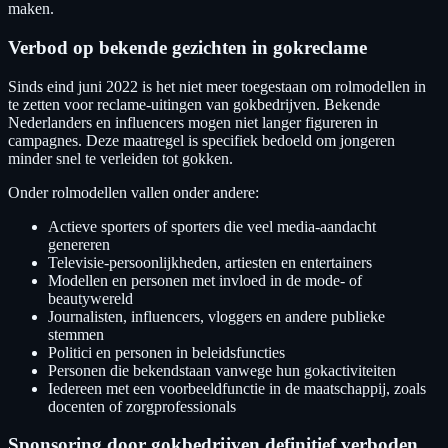
maken.
Verbod op bekende gezichten in gokreclame
Sinds eind juni 2022 is het niet meer toegestaan om rolmodellen in
te zetten voor reclame-uitingen van gokbedrijven. Bekende
Nederlanders en influencers mogen niet langer figureren in
campagnes. Deze maatregel is specifiek bedoeld om jongeren
minder snel te verleiden tot gokken.
Onder rolmodellen vallen onder andere:
Actieve sporters of sporters die veel media-aandacht
genereren
Televisie-persoonlijkheden, artiesten en entertainers
Modellen en personen met invloed in de mode- of
beautywereld
Journalisten, influencers, vloggers en andere publieke
stemmen
Politici en personen in beleidsfuncties
Personen die bekendstaan vanwege hun gokactiviteiten
Iedereen met een voorbeeldfunctie in de maatschappij, zoals
docenten of zorgprofessionals
Sponsoring door gokbedrijven definitief verboden