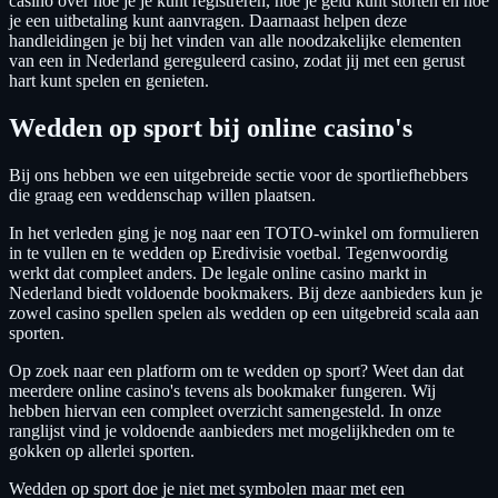
casino over hoe je je kunt registreren, hoe je geld kunt storten en hoe
je een uitbetaling kunt aanvragen. Daarnaast helpen deze
handleidingen je bij het vinden van alle noodzakelijke elementen
van een in Nederland gereguleerd casino, zodat jij met een gerust
hart kunt spelen en genieten.
Wedden op sport bij online casino's
Bij ons hebben we een uitgebreide sectie voor de sportliefhebbers
die graag een weddenschap willen plaatsen.
In het verleden ging je nog naar een TOTO-winkel om formulieren
in te vullen en te wedden op Eredivisie voetbal. Tegenwoordig
werkt dat compleet anders. De legale online casino markt in
Nederland biedt voldoende bookmakers. Bij deze aanbieders kun je
zowel casino spellen spelen als wedden op een uitgebreid scala aan
sporten.
Op zoek naar een platform om te wedden op sport? Weet dan dat
meerdere online casino's tevens als bookmaker fungeren. Wij
hebben hiervan een compleet overzicht samengesteld. In onze
ranglijst vind je voldoende aanbieders met mogelijkheden om te
gokken op allerlei sporten.
Wedden op sport doe je niet met symbolen maar met een