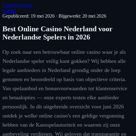
Littlegreensteps
Auteur
Gepubliceerd: 19 mei 2026
·
Bijgewerkt: 20 mei 2026
Best Online Casino Nederland voor
Nederlandse Spelers in 2026
Op zoek naar een betrouwbaar online casino waar je als
Nederlandse speler veilig kunt gokken? Wij hebben alle
legale aanbieders in Nederland grondig onder de loep
genomen en beoordeeld op basis van objectieve criteria.
Van spelaanbod en bonusvoorwaarden tot klantenservice
en betaalopties — onze experts testen elke aanbieder
persoonlijk. In dit uitgebreide overzicht voor juni 2026
ontdek je welke online casino's een geldige vergunning
hebben van de Kansspelautoriteit en waarom zij onze
aanbeveling verdienen. Wij geloven dat transparantie en