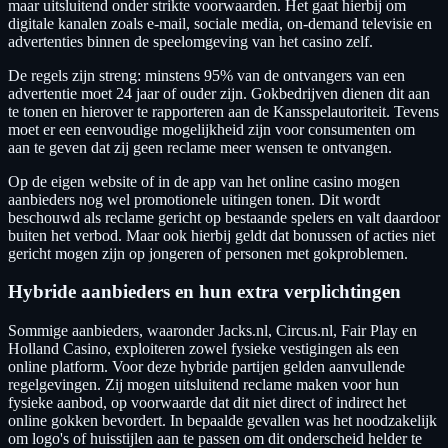
maar uitsluitend onder strikte voorwaarden. Het gaat hierbij om
digitale kanalen zoals e-mail, sociale media, on-demand televisie en
advertenties binnen de speelomgeving van het casino zelf.
De regels zijn streng: minstens 95% van de ontvangers van een
advertentie moet 24 jaar of ouder zijn. Gokbedrijven dienen dit aan
te tonen en hierover te rapporteren aan de Kansspelautoriteit. Tevens
moet er een eenvoudige mogelijkheid zijn voor consumenten om
aan te geven dat zij geen reclame meer wensen te ontvangen.
Op de eigen website of in de app van het online casino mogen
aanbieders nog wel promotionele uitingen tonen. Dit wordt
beschouwd als reclame gericht op bestaande spelers en valt daardoor
buiten het verbod. Maar ook hierbij geldt dat bonussen of acties niet
gericht mogen zijn op jongeren of personen met gokproblemen.
Hybride aanbieders en hun extra verplichtingen
Sommige aanbieders, waaronder Jacks.nl, Circus.nl, Fair Play en
Holland Casino, exploiteren zowel fysieke vestigingen als een
online platform. Voor deze hybride partijen gelden aanvullende
regelgevingen. Zij mogen uitsluitend reclame maken voor hun
fysieke aanbod, op voorwaarde dat dit niet direct of indirect het
online gokken bevordert. In bepaalde gevallen was het noodzakelijk
om logo's of huisstijlen aan te passen om dit onderscheid helder te