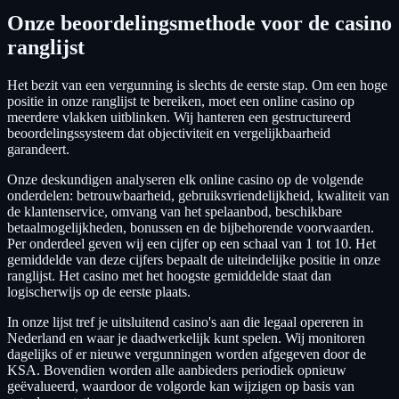
Onze beoordelingsmethode voor de casino
ranglijst
Het bezit van een vergunning is slechts de eerste stap. Om een hoge
positie in onze ranglijst te bereiken, moet een online casino op
meerdere vlakken uitblinken. Wij hanteren een gestructureerd
beoordelingssysteem dat objectiviteit en vergelijkbaarheid
garandeert.
Onze deskundigen analyseren elk online casino op de volgende
onderdelen: betrouwbaarheid, gebruiksvriendelijkheid, kwaliteit van
de klantenservice, omvang van het spelaanbod, beschikbare
betaalmogelijkheden, bonussen en de bijbehorende voorwaarden.
Per onderdeel geven wij een cijfer op een schaal van 1 tot 10. Het
gemiddelde van deze cijfers bepaalt de uiteindelijke positie in onze
ranglijst. Het casino met het hoogste gemiddelde staat dan
logischerwijs op de eerste plaats.
In onze lijst tref je uitsluitend casino's aan die legaal opereren in
Nederland en waar je daadwerkelijk kunt spelen. Wij monitoren
dagelijks of er nieuwe vergunningen worden afgegeven door de
KSA. Bovendien worden alle aanbieders periodiek opnieuw
geëvalueerd, waardoor de volgorde kan wijzigen op basis van