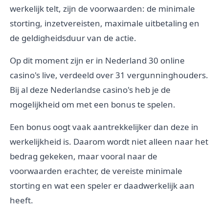
werkelijk telt, zijn de voorwaarden: de minimale
storting, inzetvereisten, maximale uitbetaling en
de geldigheidsduur van de actie.
Op dit moment zijn er in Nederland 30 online
casino's live, verdeeld over 31 vergunninghouders.
Bij al deze Nederlandse casino's heb je de
mogelijkheid om met een bonus te spelen.
Een bonus oogt vaak aantrekkelijker dan deze in
werkelijkheid is. Daarom wordt niet alleen naar het
bedrag gekeken, maar vooral naar de
voorwaarden erachter, de vereiste minimale
storting en wat een speler er daadwerkelijk aan
heeft.