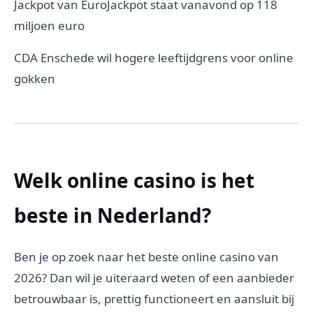
Jackpot van EuroJackpot staat vanavond op 118
miljoen euro
CDA Enschede wil hogere leeftijdgrens voor online
gokken
Welk online casino is het
beste in Nederland?
Ben je op zoek naar het beste online casino van
2026? Dan wil je uiteraard weten of een aanbieder
betrouwbaar is, prettig functioneert en aansluit bij