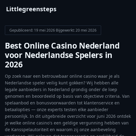
Littlegreensteps
Gepubliceerd: 19 mei 2026
·
Bijgewerkt: 20 mei 2026
Best Online Casino Nederland
voor Nederlandse Spelers in
2026
Op zoek naar een betrouwbaar online casino waar je als
Nederlandse speler veilig kunt gokken? Wij hebben alle
legale aanbieders in Nederland grondig onder de loep
genomen en beoordeeld op basis van objectieve criteria. Van
spelaanbod en bonusvoorwaarden tot klantenservice en
betaalopties — onze experts testen elke aanbieder
persoonlijk. In dit uitgebreide overzicht voor juni 2026 ontdek
je welke online casino's een geldige vergunning hebben van
de Kansspelautoriteit en waarom zij onze aanbeveling