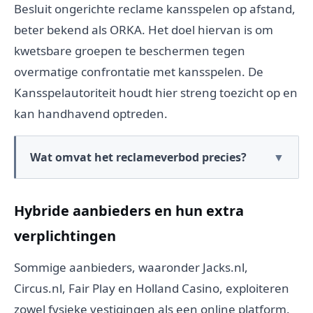
Besluit ongerichte reclame kansspelen op afstand,
beter bekend als ORKA. Het doel hiervan is om
kwetsbare groepen te beschermen tegen
overmatige confrontatie met kansspelen. De
Kansspelautoriteit houdt hier streng toezicht op en
kan handhavend optreden.
Wat omvat het reclameverbod precies?
▼
Hybride aanbieders en hun extra
verplichtingen
Sommige aanbieders, waaronder Jacks.nl,
Circus.nl, Fair Play en Holland Casino, exploiteren
zowel fysieke vestigingen als een online platform.