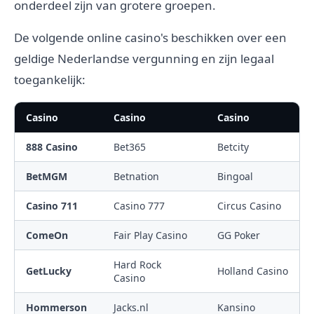
onderdeel zijn van grotere groepen.
De volgende online casino's beschikken over een
geldige Nederlandse vergunning en zijn legaal
toegankelijk:
Casino
Casino
Casino
888 Casino
Bet365
Betcity
BetMGM
Betnation
Bingoal
Casino 711
Casino 777
Circus Casino
ComeOn
Fair Play Casino
GG Poker
Hard Rock
GetLucky
Holland Casino
Casino
Hommerson
Jacks.nl
Kansino