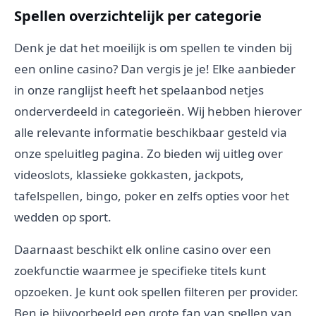
Spellen overzichtelijk per categorie
Denk je dat het moeilijk is om spellen te vinden bij
een online casino? Dan vergis je je! Elke aanbieder
in onze ranglijst heeft het spelaanbod netjes
onderverdeeld in categorieën. Wij hebben hierover
alle relevante informatie beschikbaar gesteld via
onze speluitleg pagina. Zo bieden wij uitleg over
videoslots, klassieke gokkasten, jackpots,
tafelspellen, bingo, poker en zelfs opties voor het
wedden op sport.
Daarnaast beschikt elk online casino over een
zoekfunctie waarmee je specifieke titels kunt
opzoeken. Je kunt ook spellen filteren per provider.
Ben je bijvoorbeeld een grote fan van spellen van