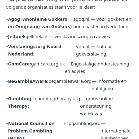
volgende organisaties staan voor je klaar:
Agog (Anonieme Gokkers
agog.nl — voor gokkers en
en Omgeving van Gokkers):
hun naasten in Nederland
Jellinek:
jellinek.nl — verslavingszorg en advies
Verslavingszorg Noord
vnn.nl — hulp bij
Nederland:
gokverslaving
GamCare:
gamcare.org.uk
— Engelstalige ondersteuning
en advies
BeGambleAware:
begambleaware.org
— informatie en
hulplijnen
Gambling
gamblingtherapy.org
— gratis online
Therapy:
ondersteuning
wereldwijd
National Council on
ncpgambling.org
—
Problem Gambling
internationale
(NCPG):
hulpbronnen