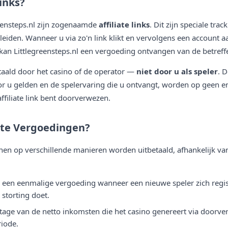
Links?
eensteps.nl zijn zogenaamde
affiliate links
. Dit zijn speciale trac
leiden. Wanneer u via zo'n link klikt en vervolgens een account a
, kan Littlegreensteps.nl een vergoeding ontvangen van de betreff
aald door het casino of de operator —
niet door u als speler
. D
 u gelden en de spelervaring die u ontvangt, worden op geen e
affiliate link bent doorverwezen.
ate Vergoedingen?
nen op verschillende manieren worden uitbetaald, afhankelijk va
een eenmalige vergoeding wanneer een nieuwe speler zich regis
storting doet.
tage van de netto inkomsten die het casino genereert via doorve
riode.