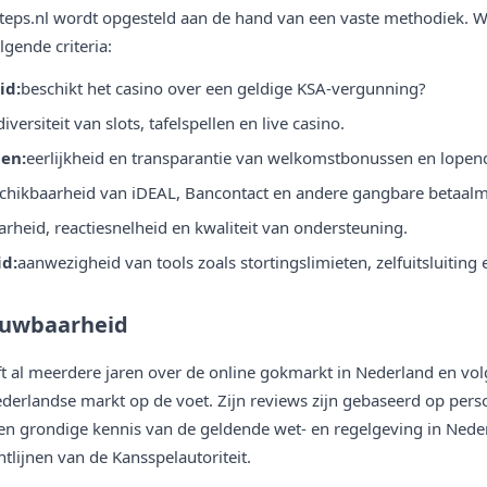
steps.nl wordt opgesteld aan de hand van een vaste methodiek. W
lgende criteria:
id:
beschikt het casino over een geldige KSA-vergunning?
diversiteit van slots, tafelspellen en live casino.
en:
eerlijkheid en transparantie van welkomstbonussen en lopen
chikbaarheid van iDEAL, Bancontact en andere gangbare betaal
arheid, reactiesnelheid en kwaliteit van ondersteuning.
d:
aanwezigheid van tools zoals stortingslimieten, zelfuitsluiting
ouwbaarheid
ft al meerdere jaren over de online gokmarkt in Nederland en vo
erlandse markt op de voet. Zijn reviews zijn gebaseerd op perso
n grondige kennis van de geldende wet- en regelgeving in Nede
tlijnen van de Kansspelautoriteit.