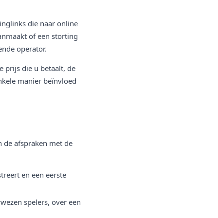
kinglinks die naar online
anmaakt of een storting
ende operator.
e prijs die u betaalt, de
nkele manier beïnvloed
n de afspraken met de
treert en een eerste
rwezen spelers, over een