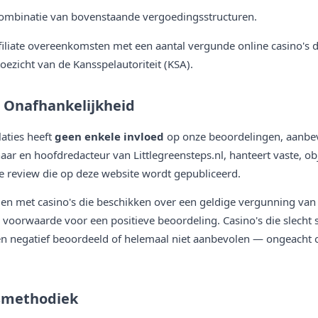
ombinatie van bovenstaande vergoedingsstructuren.
ffiliate overeenkomsten met een aantal vergunde online casino's di
ezicht van de Kansspelautoriteit (KSA).
 Onafhankelijkheid
laties heeft
geen enkele invloed
op onze beoordelingen, aanbev
aar en hoofdredacteur van Littlegreensteps.nl, hanteert vaste, ob
lke review die op deze website wordt gepubliceerd.
en met casino's die beschikken over een geldige vergunning van 
voorwaarde voor een positieve beoordeling. Casino's die slecht
en negatief beoordeeld of helemaal niet aanbevolen — ongeacht 
smethodiek