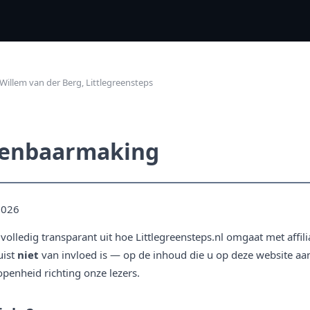
Willem van der Berg, Littlegreensteps
Openbaarmaking
 2026
olledig transparant uit hoe Littlegreensteps.nl omgaat met affili
uist
niet
van invloed is — op de inhoud die u op deze website aan
openheid richting onze lezers.