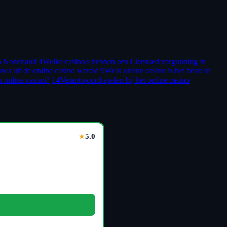
in Nederland
4
Welke casino's hebben een Licensed vergunning in
uws uit de online casino wereld
9
Welk online casino is het beste in
n online casino?
14
Verantwoord spelen bij het online casino
5.0
★