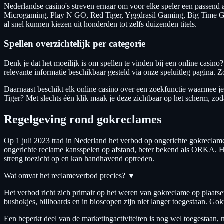
Nederlandse casino's streven ernaar om voor elke speler een passend
Microgaming, Play N GO, Red Tiger, Yggdrasil Gaming, Big Time Gamin
al snel kunnen kiezen uit honderden tot zelfs duizenden titels.
Spellen overzichtelijk per categorie
Denk je dat het moeilijk is om spellen te vinden bij een online casino?
relevante informatie beschikbaar gesteld via onze speluitleg pagina. Zo
Daarnaast beschikt elk online casino over een zoekfunctie waarmee je 
Tiger? Met slechts één klik maak je deze zichtbaar op het scherm, zoda
Regelgeving rond gokreclames
Op 1 juli 2023 trad in Nederland het verbod op ongerichte gokreclam
ongerichte reclame kansspelen op afstand, beter bekend als ORKA. He
streng toezicht op en kan handhavend optreden.
Wat omvat het reclameverbod precies?
▼
Het verbod richt zich primair op het weren van gokreclame op plaatse
bushokjes, billboards en in bioscopen zijn niet langer toegestaan. G
Een beperkt deel van de marketingactiviteiten is nog wel toegestaan, m