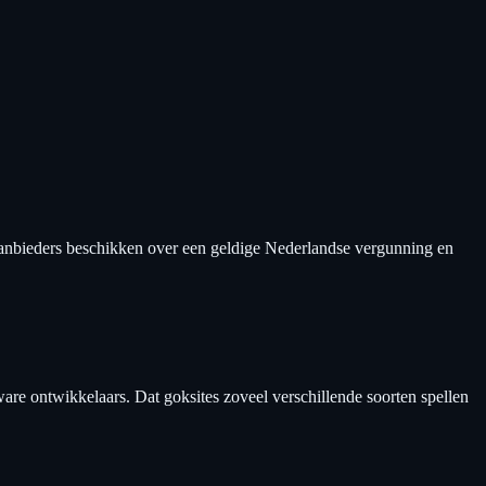
 aanbieders beschikken over een geldige Nederlandse vergunning en
re ontwikkelaars. Dat goksites zoveel verschillende soorten spellen