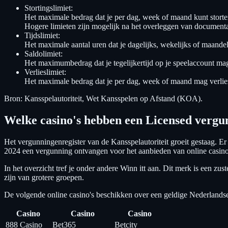
Stortingslimiet:
Het maximale bedrag dat je per dag, week of maand kunt storte
Hogere limieten zijn mogelijk na het overleggen van documenta
Tijdslimiet:
Het maximale aantal uren dat je dagelijks, wekelijks of maandel
Saldolimiet:
Het maximumbedrag dat je tegelijkertijd op je speelaccount ma
Verlieslimiet:
Het maximale bedrag dat je per dag, week of maand mag verlie
Bron: Kansspelautoriteit, Wet Kansspelen op Afstand (KOA).
Welke casino's hebben een Licensed vergu
Het vergunningenregister van de Kansspelautoriteit groeit gestaag. 
2024 een vergunning ontvangen voor het aanbieden van online casino
In het overzicht tref je onder andere Winn itt aan. Dit merk is een 
zijn van grotere groepen.
De volgende online casino's beschikken over een geldige Nederlandse 
Casino
Casino
Casino
888 Casino
Bet365
Betcity