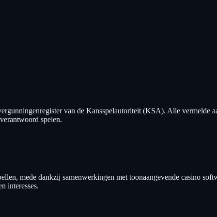
et vergunningenregister van de Kansspelautoriteit (KSA). Alle vermelde
 verantwoord spelen.
spellen, mede dankzij samenwerkingen met toonaangevende casino softwa
n interesses.