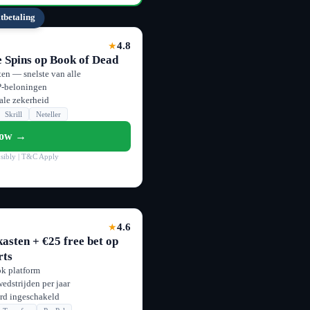
itbetaling
4.8
★
 Spins op Book of Dead
en — snelste van alle
P-beloningen
le zekerheid
Skrill
Neteller
Now →
sibly | T&C Apply
4.6
★
asten + €25 free bet op
rts
k platform
edstrijden per jaar
rd ingeschakeld