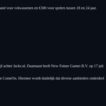
aand voor volwassenen en €300 voor spelers tussen 18 en 24 jaar.
f achter Jacks.nl. Daarnaast heeft New Future Games B.V. op 17 juli
 van ComeOn. Hiermee wordt duidelijk dat diverse aanbieders onderdeel