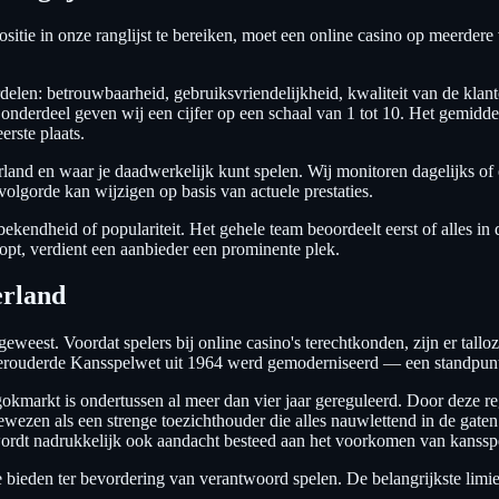
sitie in onze ranglijst te bereiken, moet een online casino op meerdere
elen: betrouwbaarheid, gebruiksvriendelijkheid, kwaliteit van de klan
erdeel geven wij een cijfer op een schaal van 1 tot 10. Het gemiddelde 
erste plaats.
n Nederland en waar je daadwerkelijk kunt spelen. Wij monitoren dageli
lgorde kan wijzigen op basis van actuele prestaties.
ekendheid of populariteit. Het gehele team beoordeelt eerst of alles i
opt, verdient een aanbieder een prominente plek.
erland
weest. Voordat spelers bij online casino's terechtkonden, zijn er tall
 verouderde Kansspelwet uit 1964 werd gemoderniseerd — een standpunt 
gokmarkt is ondertussen al meer dan vier jaar gereguleerd. Door deze r
ewezen als een strenge toezichthouder die alles nauwlettend in de gat
j wordt nadrukkelijk ook aandacht besteed aan het voorkomen van kanssp
te bieden ter bevordering van verantwoord spelen. De belangrijkste limie