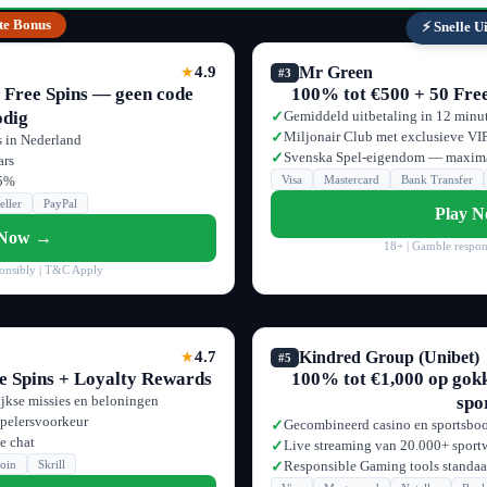
te Bonus
⚡ Snelle U
Mr Green
4.9
★
#3
 Free Spins — geen code
100% tot €500 + 50 Free
odig
Gemiddeld uitbetaling in 12 minut
✓
Miljonair Club met exclusieve VI
✓
 in Nederland
Svenska Spel-eigendom — maxima
✓
ars
15%
Visa
Mastercard
Bank Transfer
eller
PayPal
Play 
 Now →
18+ | Gamble respon
onsibly | T&C Apply
Kindred Group (Unibet)
4.7
★
#5
e Spins + Loyalty Rewards
100% tot €1,000 op gokk
jkse missies en beloningen
spo
spelersvoorkeur
Gecombineerd casino en sportsboo
✓
e chat
Live streaming van 20.000+ sportw
✓
coin
Skrill
Responsible Gaming tools standaa
✓