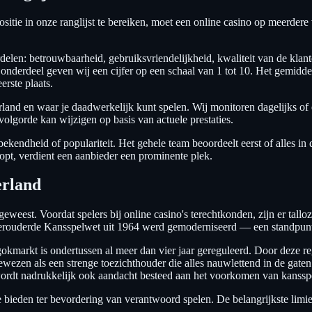
sitie in onze ranglijst te bereiken, moet een online casino op meerdere
elen: betrouwbaarheid, gebruiksvriendelijkheid, kwaliteit van de klan
erdeel geven wij een cijfer op een schaal van 1 tot 10. Het gemiddelde 
erste plaats.
n Nederland en waar je daadwerkelijk kunt spelen. Wij monitoren dageli
lgorde kan wijzigen op basis van actuele prestaties.
ekendheid of populariteit. Het gehele team beoordeelt eerst of alles i
opt, verdient een aanbieder een prominente plek.
erland
weest. Voordat spelers bij online casino's terechtkonden, zijn er tall
 verouderde Kansspelwet uit 1964 werd gemoderniseerd — een standpunt 
gokmarkt is ondertussen al meer dan vier jaar gereguleerd. Door deze r
ewezen als een strenge toezichthouder die alles nauwlettend in de gat
j wordt nadrukkelijk ook aandacht besteed aan het voorkomen van kanssp
te bieden ter bevordering van verantwoord spelen. De belangrijkste limie