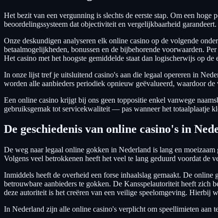
Het bezit van een vergunning is slechts de eerste stap. Om een hoge po
beoordelingssysteem dat objectiviteit en vergelijkbaarheid garandeert.
Onze deskundigen analyseren elk online casino op de volgende onderd
betaalmogelijkheden, bonussen en de bijbehorende voorwaarden. Per ond
Het casino met het hoogste gemiddelde staat dan logischerwijs op de e
In onze lijst tref je uitsluitend casino's aan die legaal opereren i
worden alle aanbieders periodiek opnieuw geëvalueerd, waardoor de vo
Een online casino krijgt bij ons geen toppositie enkel vanwege naamsb
gebruiksgemak tot servicekwaliteit — pas wanneer het totaalplaatje kl
De geschiedenis van online casino's in Ned
De weg naar legaal online gokken in Nederland is lang en moeizaam ge
Volgens veel betrokkenen heeft het veel te lang geduurd voordat de
Inmiddels heeft de overheid een forse inhaalslag gemaakt. De online 
betrouwbare aanbieders te gokken. De Kansspelautoriteit heeft zich b
deze autoriteit is het creëren van een veilige speelomgeving. Hierbi
In Nederland zijn alle online casino's verplicht om speellimieten aan 