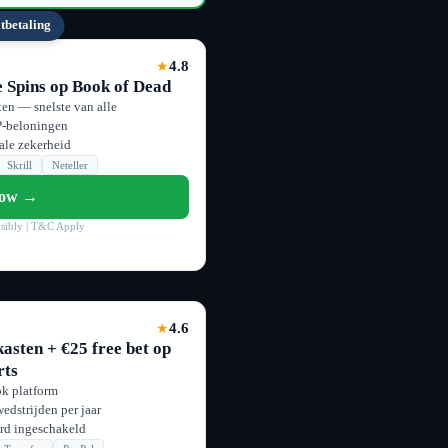
itbetaling
4.8
★
 Spins op Book of Dead
en — snelste van alle
P-beloningen
le zekerheid
Skrill
Neteller
Now →
sibly | T&C Apply
4.6
★
asten + €25 free bet op
rts
k platform
edstrijden per jaar
rd ingeschakeld