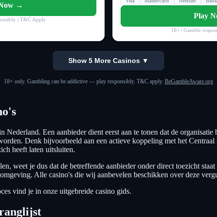
Visa
Mastercard
Neteller
Bank
 Now →
Play 
onsibly | T&C Apply
18+ | Gamble respon
Show 5 More Casinos ▼
18+ only. Gambling can be addictive — play responsibly. T&C apply.
BeGambleAware.org
no's
in Nederland. Een aanbieder dient eerst aan te tonen dat de organisati
worden. Denk bijvoorbeeld aan een actieve koppeling met het Centraal R
ch heeft laten uitsluiten.
len, weet je dus dat de betreffende aanbieder onder direct toezicht sta
eelomgeving. Alle casino's die wij aanbevelen beschikken over deze ver
s vind je in onze uitgebreide casino gids.
anglijst