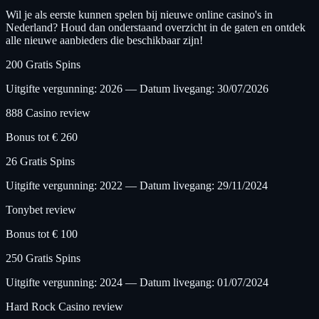
Wil je als eerste kunnen spelen bij nieuwe online casino's in
Nederland? Houd dan onderstaand overzicht in de gaten en ontdek
alle nieuwe aanbieders die beschikbaar zijn!
200 Gratis Spins
Uitgifte vergunning: 2026 — Datum livegang: 30/07/2026
888 Casino review
Bonus tot € 260
26 Gratis Spins
Uitgifte vergunning: 2022 — Datum livegang: 29/11/2024
Tonybet review
Bonus tot € 100
250 Gratis Spins
Uitgifte vergunning: 2024 — Datum livegang: 01/07/2024
Hard Rock Casino review