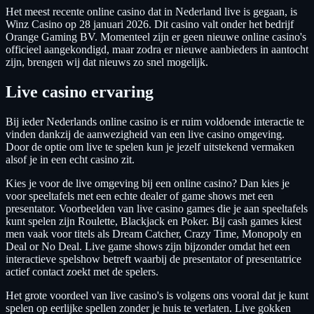
Het meest recente online casino dat in Nederland live is gegaan, is
Winz Casino op 28 januari 2026. Dit casino valt onder het bedrijf
Orange Gaming BV. Momenteel zijn er geen nieuwe online casino's
officieel aangekondigd, maar zodra er nieuwe aanbieders in aantocht
zijn, brengen wij dat nieuws zo snel mogelijk.
Live casino ervaring
Bij ieder Nederlands online casino is er ruim voldoende interactie te
vinden dankzij de aanwezigheid van een live casino omgeving.
Door de optie om live te spelen kun je jezelf uitstekend vermaken
alsof je in een echt casino zit.
Kies je voor de live omgeving bij een online casino? Dan kies je
voor speeltafels met een echte dealer of game shows met een
presentator. Voorbeelden van live casino games die je aan speeltafels
kunt spelen zijn Roulette, Blackjack en Poker. Bij cash games kiest
men vaak voor titels als Dream Catcher, Crazy Time, Monopoly en
Deal or No Deal. Live game shows zijn bijzonder omdat het een
interactieve spelshow betreft waarbij de presentator of presentatrice
actief contact zoekt met de spelers.
Het grote voordeel van live casino's is volgens ons vooral dat je kunt
spelen op eerlijke spellen zonder je huis te verlaten. Live gokken