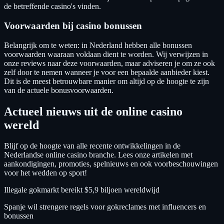
de betreffende casino's vinden.
Voorwaarden bij casino bonussen
Belangrijk om te weten: in Nederland hebben alle bonussen
voorwaarden waaraan voldaan dient te worden. Wij verwijzen in
onze reviews naar deze voorwaarden, maar adviseren je om ze ook
zelf door te nemen wanneer je voor een bepaalde aanbieder kiest.
Dit is de meest betrouwbare manier om altijd op de hoogte te zijn
van de actuele bonusvoorwaarden.
Actueel nieuws uit de online casino
wereld
Blijf op de hoogte van alle recente ontwikkelingen in de
Nederlandse online casino branche. Lees onze artikelen met
aankondigingen, promoties, spelnieuws en ook voorbeschouwingen
voor het wedden op sport!
Illegale gokmarkt bereikt $5,9 biljoen wereldwijd
Spanje wil strengere regels voor gokreclames met influencers en
bonussen