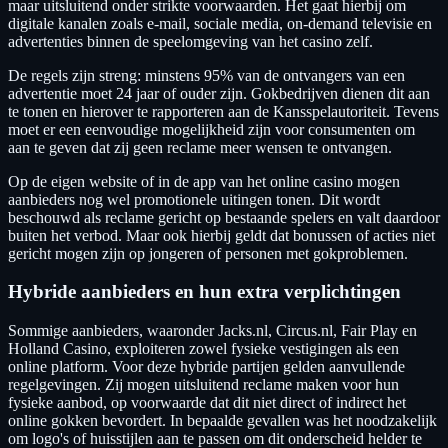
maar uitsluitend onder strikte voorwaarden. Het gaat hierbij om
digitale kanalen zoals e-mail, sociale media, on-demand televisie en
advertenties binnen de speelomgeving van het casino zelf.
De regels zijn streng: minstens 95% van de ontvangers van een
advertentie moet 24 jaar of ouder zijn. Gokbedrijven dienen dit aan
te tonen en hierover te rapporteren aan de Kansspelautoriteit. Tevens
moet er een eenvoudige mogelijkheid zijn voor consumenten om
aan te geven dat zij geen reclame meer wensen te ontvangen.
Op de eigen website of in de app van het online casino mogen
aanbieders nog wel promotionele uitingen tonen. Dit wordt
beschouwd als reclame gericht op bestaande spelers en valt daardoor
buiten het verbod. Maar ook hierbij geldt dat bonussen of acties niet
gericht mogen zijn op jongeren of personen met gokproblemen.
Hybride aanbieders en hun extra verplichtingen
Sommige aanbieders, waaronder Jacks.nl, Circus.nl, Fair Play en
Holland Casino, exploiteren zowel fysieke vestigingen als een
online platform. Voor deze hybride partijen gelden aanvullende
regelgevingen. Zij mogen uitsluitend reclame maken voor hun
fysieke aanbod, op voorwaarde dat dit niet direct of indirect het
online gokken bevordert. In bepaalde gevallen was het noodzakelijk
om logo's of huisstijlen aan te passen om dit onderscheid helder te