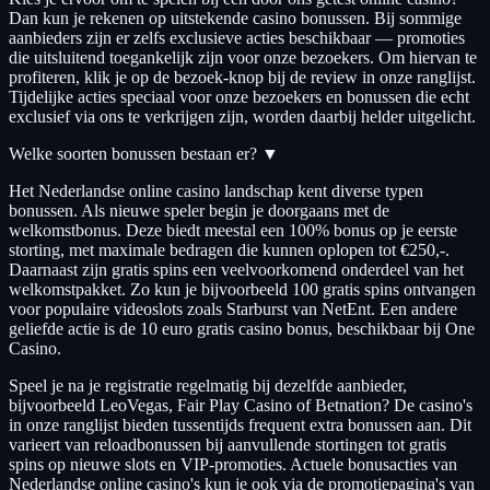
Dan kun je rekenen op uitstekende casino bonussen. Bij sommige
aanbieders zijn er zelfs exclusieve acties beschikbaar — promoties
die uitsluitend toegankelijk zijn voor onze bezoekers. Om hiervan te
profiteren, klik je op de bezoek-knop bij de review in onze ranglijst.
Tijdelijke acties speciaal voor onze bezoekers en bonussen die echt
exclusief via ons te verkrijgen zijn, worden daarbij helder uitgelicht.
Welke soorten bonussen bestaan er?
▼
Het Nederlandse online casino landschap kent diverse typen
bonussen. Als nieuwe speler begin je doorgaans met de
welkomstbonus. Deze biedt meestal een 100% bonus op je eerste
storting, met maximale bedragen die kunnen oplopen tot €250,-.
Daarnaast zijn gratis spins een veelvoorkomend onderdeel van het
welkomstpakket. Zo kun je bijvoorbeeld 100 gratis spins ontvangen
voor populaire videoslots zoals Starburst van NetEnt. Een andere
geliefde actie is de 10 euro gratis casino bonus, beschikbaar bij One
Casino.
Speel je na je registratie regelmatig bij dezelfde aanbieder,
bijvoorbeeld LeoVegas, Fair Play Casino of Betnation? De casino's
in onze ranglijst bieden tussentijds frequent extra bonussen aan. Dit
varieert van reloadbonussen bij aanvullende stortingen tot gratis
spins op nieuwe slots en VIP-promoties. Actuele bonusacties van
Nederlandse online casino's kun je ook via de promotiepagina's van