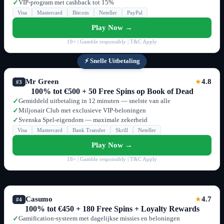
VIP-program met cashback tot 15%
✓
Visa
Mastercard
Bitcoin
Neteller
PayPal
Play Now →
18+ | Gamble responsibly | T&C Apply
⚡ Snelle Uitbetaling
Mr Green
4.8
★
#3
100% tot €500 + 50 Free Spins op Book of Dead
Gemiddeld uitbetaling in 12 minuten — snelste van alle
✓
Miljonair Club met exclusieve VIP-beloningen
✓
Svenska Spel-eigendom — maximale zekerheid
✓
Visa
Mastercard
Bank Transfer
Skrill
Neteller
Play Now →
18+ | Gamble responsibly | T&C Apply
Casumo
4.7
★
#4
100% tot €450 + 180 Free Spins + Loyalty Rewards
Gamification-systeem met dagelijkse missies en beloningen
✓