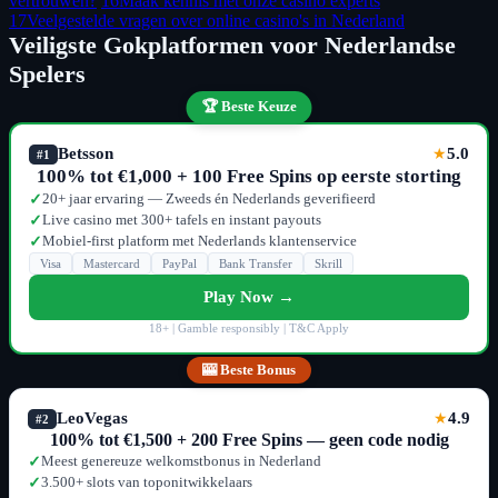
vertrouwen?
16
Maak kennis met onze casino experts
17
Veelgestelde vragen over online casino's in Nederland
Veiligste Gokplatformen voor Nederlandse
Spelers
🏆 Beste Keuze
Betsson
5.0
★
#1
100% tot €1,000 + 100 Free Spins op eerste storting
20+ jaar ervaring — Zweeds én Nederlands geverifieerd
✓
Live casino met 300+ tafels en instant payouts
✓
Mobiel-first platform met Nederlands klantenservice
✓
Visa
Mastercard
PayPal
Bank Transfer
Skrill
Play Now →
18+ | Gamble responsibly | T&C Apply
🎰 Beste Bonus
LeoVegas
4.9
★
#2
100% tot €1,500 + 200 Free Spins — geen code nodig
Meest genereuze welkomstbonus in Nederland
✓
3.500+ slots van toponitwikkelaars
✓