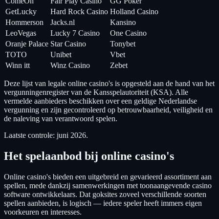
ComeOn
Fair Play Casino
GG Poker
GetLucky
Hard Rock Casino
Holland Casino
Hommerson
Jacks.nl
Kansino
LeoVegas
Lucky 7 Casino
One Casino
Oranje Palace
Star Casino
Tonybet
TOTO
Unibet
Vbet
Winn itt
Winz Casino
Zebet
Deze lijst van legale online casino's is opgesteld aan de hand van het
vergunningenregister van de Kansspelautoriteit (KSA). Alle
vermelde aanbieders beschikken over een geldige Nederlandse
vergunning en zijn gecontroleerd op betrouwbaarheid, veiligheid en
de naleving van verantwoord spelen.
Laatste controle: juni 2026.
Het spelaanbod bij online casino's
Online casino's bieden een uitgebreid en gevarieerd assortiment aan
spellen, mede dankzij samenwerkingen met toonaangevende casino
software ontwikkelaars. Dat goksites zoveel verschillende soorten
spellen aanbieden, is logisch — iedere speler heeft immers eigen
voorkeuren en interesses.