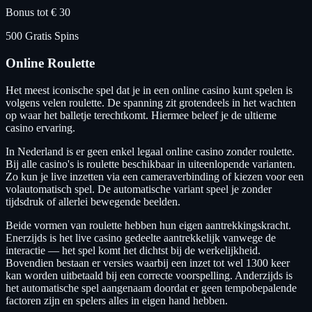
Bonus tot € 30
500 Gratis Spins
Online Roulette
Het meest iconische spel dat je in een online casino kunt spelen is
volgens velen roulette. De spanning zit grotendeels in het wachten
op waar het balletje terechtkomt. Hiermee beleef je de ultieme
casino ervaring.
In Nederland is er geen enkel legaal online casino zonder roulette.
Bij alle casino's is roulette beschikbaar in uiteenlopende varianten.
Zo kun je live inzetten via een cameraverbinding of kiezen voor een
volautomatisch spel. De automatische variant speel je zonder
tijdsdruk of allerlei bewegende beelden.
Beide vormen van roulette hebben hun eigen aantrekkingskracht.
Enerzijds is het live casino gedeelte aantrekkelijk vanwege de
interactie — het spel komt het dichtst bij de werkelijkheid.
Bovendien bestaan er versies waarbij een inzet tot wel 1300 keer
kan worden uitbetaald bij een correcte voorspelling. Anderzijds is
het automatische spel aangenaam doordat er geen tempobepalende
factoren zijn en spelers alles in eigen hand hebben.