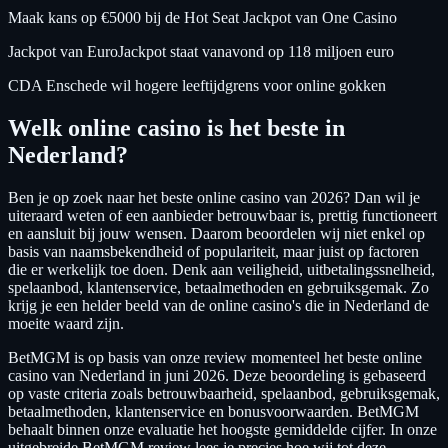
Maak kans op €5000 bij de Hot Seat Jackpot van One Casino
Jackpot van EuroJackpot staat vanavond op 118 miljoen euro
CDA Enschede wil hogere leeftijdgrens voor online gokken
Welk online casino is het beste in
Nederland?
Ben je op zoek naar het beste online casino van 2026? Dan wil je
uiteraard weten of een aanbieder betrouwbaar is, prettig functioneert
en aansluit bij jouw wensen. Daarom beoordelen wij niet enkel op
basis van naamsbekendheid of populariteit, maar juist op factoren
die er werkelijk toe doen. Denk aan veiligheid, uitbetalingssnelheid,
spelaanbod, klantenservice, betaalmethoden en gebruiksgemak. Zo
krijg je een helder beeld van de online casino's die in Nederland de
moeite waard zijn.
BetMGM is op basis van onze review momenteel het beste online
casino van Nederland in juni 2026. Deze beoordeling is gebaseerd
op vaste criteria zoals betrouwbaarheid, spelaanbod, gebruiksgemak,
betaalmethoden, klantenservice en bonusvoorwaarden. BetMGM
behaalt binnen onze evaluatie het hoogste gemiddelde cijfer. In onze
uitgebreide BetMGM review lees je precies hoe wij tot deze